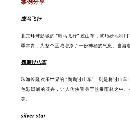
案例分享
鹰马飞行
北京环球影城的 “鹰马飞行” 过山车，就巧妙地
季常青，为整个区域增添了一份神秘的气息。当游
鹦鹉过山车
珠海长隆欢乐世界的 “鹦鹉过山车”，则是将过山
色彩斑斓的花卉，让人仿佛置身于热带雨林之中。
美。
silver star