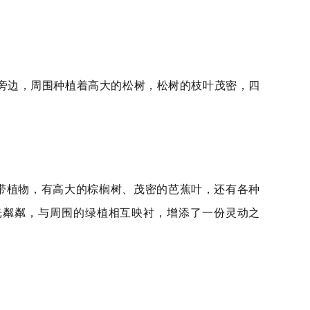
的旁边，周围种植着高大的松树，松树的枝叶茂密，四
。
热带植物，有高大的棕榈树、茂密的芭蕉叶，还有各种
光粼粼，与周围的绿植相互映衬，增添了一份灵动之